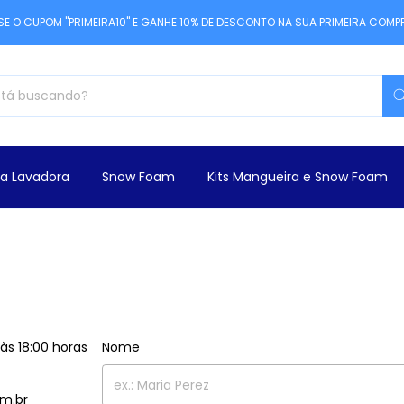
SE O CUPOM "PRIMEIRA10" E GANHE 10% DE DESCONTO NA SUA PRIMEIRA COMP
a Lavadora
Snow Foam
Kits Mangueira e Snow Foam
s 18:00 horas
Nome
m.br