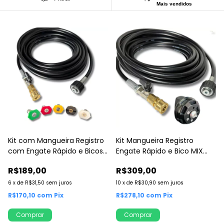
Mais vendidos
Kit com Mangueira Registro
Kit Mangueira Registro
com Engate Rápido e Bicos
Engate Rápido e Bico MIX
Coloridos
Regulador
R$189,00
R$309,00
6
x
de
R$31,50
sem juros
10
x
de
R$30,90
sem juros
R$170,10
com
Pix
R$278,10
com
Pix
Comprar
Comprar