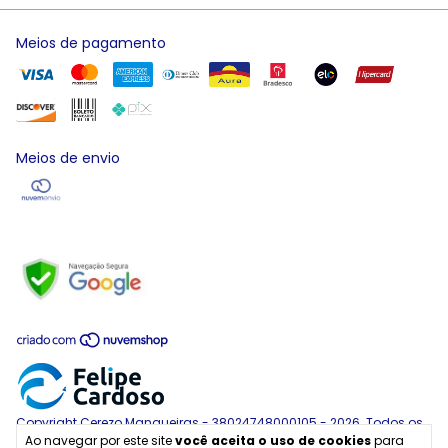
Meios de pagamento
Meios de envio
Copyright Cerezo Mangueiras - 38024748000105 - 2026. Todos os
Ao navegar por este site
você aceita o uso de cookies
para
direitos reservados.